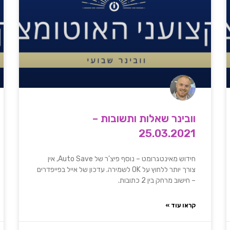
וובינר שאלות ותשובות –
25.03.2021
חידוש מאינטגרומט – נוסף פיצ'ר של Auto Save, אין
צורך יותר ללחוץ על OK לשמירה. עדכון של אייל בפייפדרים
– חישוב מרחק בין 2 כתובות.
קראו עוד »