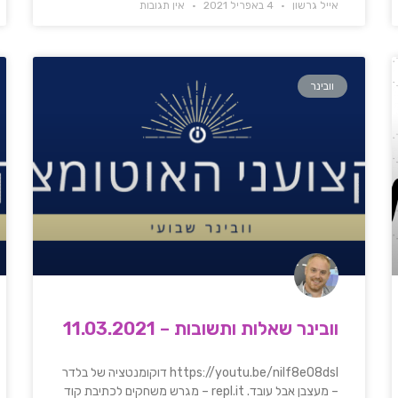
אייל גרשון
4 באפריל 2021
אין תגובות
וובינר
וובינר שאלות ותשובות – 11.03.2021
https://youtu.be/nilf8eO8dsI דוקומנטציה של בלדר
– מעצבן אבל עובד. repl.it – מגרש משחקים לכתיבת קוד