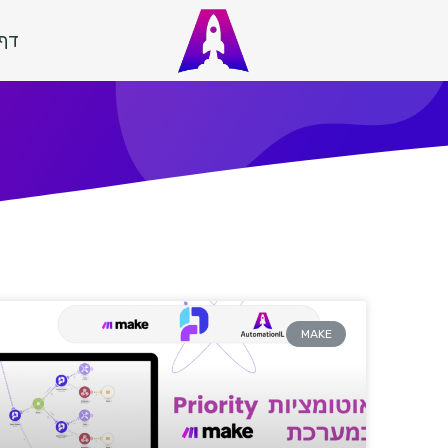
דף 
MAKE