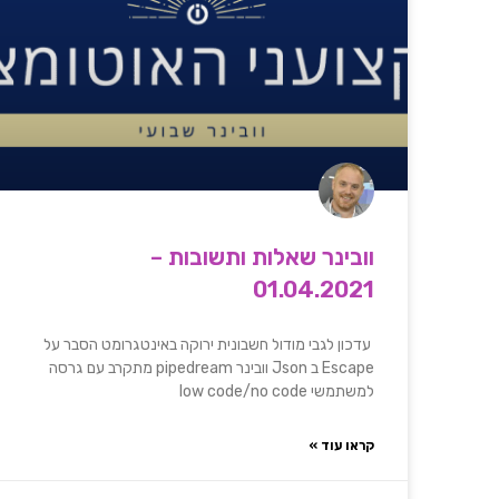
וובינר שאלות ותשובות –
01.04.2021
עדכון לגבי מודול חשבונית ירוקה באינטגרומט הסבר על
Escape ב Json וובינר pipedream מתקרב עם גרסה
למשתמשי low code/no code
קראו עוד »