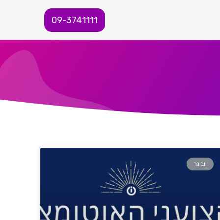
09-3741111
וובינר